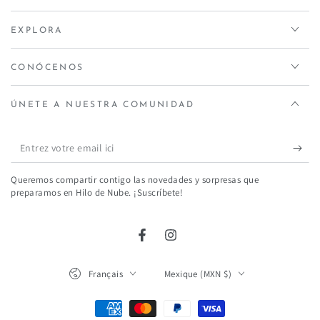
EXPLORA
CONÓCENOS
ÚNETE A NUESTRA COMUNIDAD
Entrez
votre
Queremos compartir contigo las novedades y sorpresas que
email
preparamos en Hilo de Nube. ¡Suscríbete!
ici
Facebook
Instagram
Langue
Pays/région
Français
Mexique (MXN $)
Modes