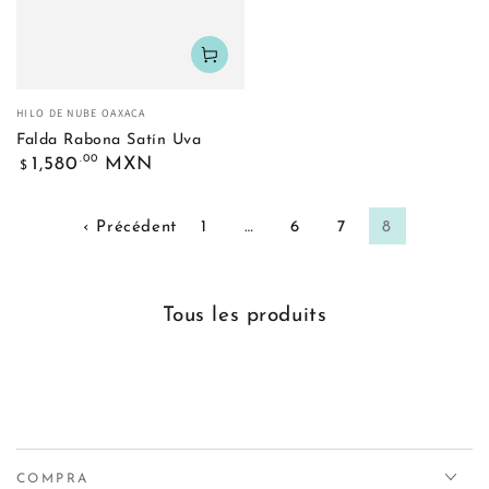
Fournisseur:
HILO DE NUBE OAXACA
Falda Rabona Satín Uva
Prix
.00
1,580
MXN
$
normal
‹ Précédent
1
…
6
7
8
Collection:
Tous les produits
COMPRA