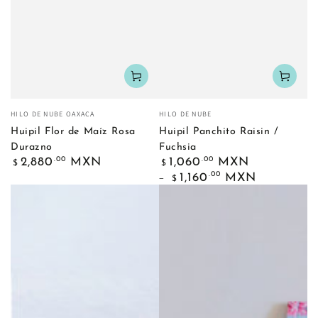
Fournisseur:
Fournisseur:
HILO DE NUBE OAXACA
HILO DE NUBE
Huipil Flor de Maíz Rosa
Huipil Panchito Raisin /
Durazno
Fuchsia
Prix
Prix
.00
.00
2,880
MXN
1,060
MXN
$
$
normal
normal
.00
1,160
MXN
$