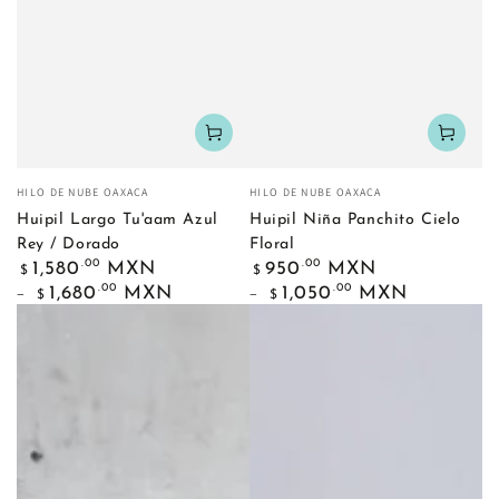
Fournisseur:
Fournisseur:
HILO DE NUBE OAXACA
HILO DE NUBE OAXACA
Huipil Largo Tu'aam Azul
Huipil Niña Panchito Cielo
Rey / Dorado
Floral
Prix
Prix
.00
.00
1,580
MXN
950
MXN
$
$
normal
normal
.00
.00
1,680
MXN
1,050
MXN
$
$