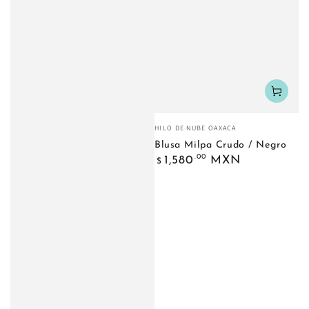
Fournisseur:
HILO DE NUBE OAXACA
Blusa Milpa Crudo / Negro
Prix
.00
1,580
MXN
$
normal