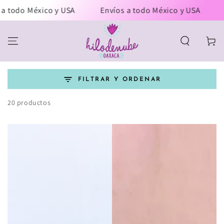
IR AL
ico y USA
Envíos a todo México y USA
Envíos a t
CONTENIDO
Carrito
FILTRAR Y ORDENAR
20 productos