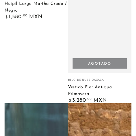
Huipil Largo Martha Crudo /
Negro
Precio
.00
1,580
MXN
$
regular
AGOTADO
Vendedor:
HILO DE NUBE OAXACA
Vestido Flor Antigua
Primavera
Precio
.00
3,280
MXN
$
regular