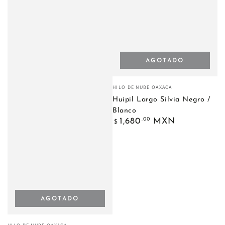
AGOTADO
Vendedor:
HILO DE NUBE OAXACA
Huipil Largo Silvia Negro /
Blanco
Precio
.00
1,680
MXN
$
regular
AGOTADO
Vendedor: