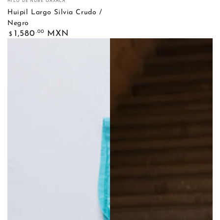
HILO DE NUBE OAXACA
Huipil Largo Silvia Crudo /
Negro
Precio
.00
1,580
MXN
$
regular