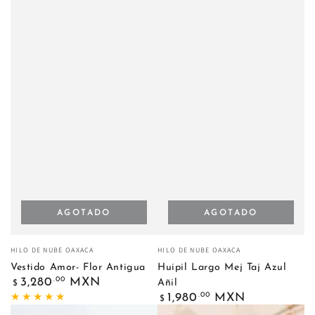
AGOTADO
AGOTADO
Vendedor:
Vendedor:
HILO DE NUBE OAXACA
HILO DE NUBE OAXACA
Vestido Amor- Flor Antigua
Huipil Largo Mej Taj Azul
Precio
.00
3,280
MXN
Añil
$
regular
Precio
.00
1,980
MXN
$
regular