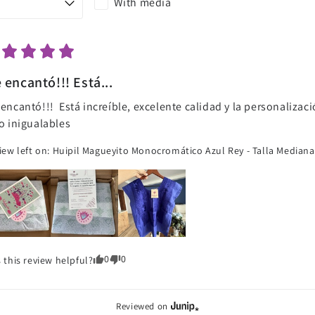
With media
 encantó!!! Está...
encantó!!!  Está increíble, excelente calidad y la personalizaci
o inigualables
iew left on:
Huipil Magueyito Monocromático Azul Rey - Talla Median
0
0
 this review helpful?
Reviewed on