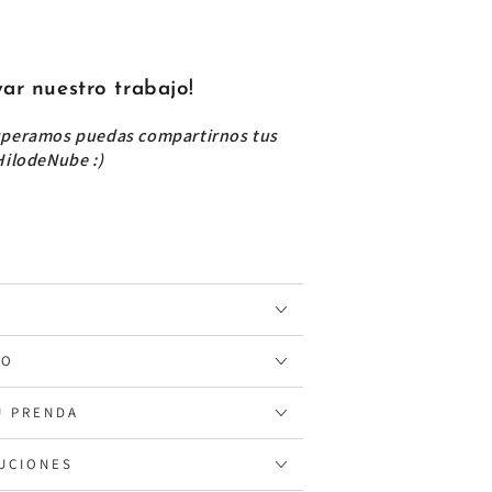
yar nuestro trabajo!
esperamos puedas compartirnos tus
HilodeNube :)
DO
U PRENDA
LUCIONES