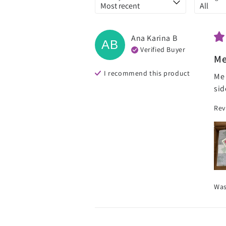
Ana Karina
B
AB
Verified Buyer
Me
I recommend this
product
Me 
sid
Rev
Was