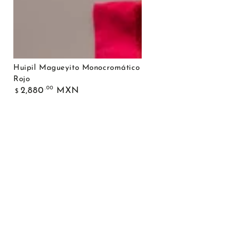
Huipil Magueyito Monocromático
Rojo
Precio
.00
2,880
MXN
$
regular