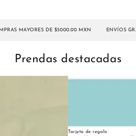
MAYORES DE $5000.00 MXN
ENVÍOS GRATIS E
Prendas destacadas
pil
Tarjeta
ueyito
de
ocromático
regalo
che
Tarjeta de regalo