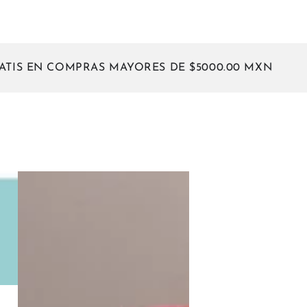
N COMPRAS MAYORES DE $5000.00 MXN
ENVÍOS
Huipil
Magueyito
Monocromático
Rojo