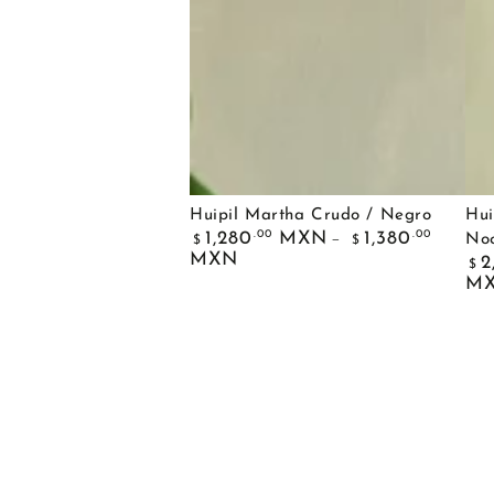
Huipil Martha Crudo / Negro
Hui
Precio
.00
.00
1,280
MXN
1,380
No
$
$
regular
Pre
MXN
2
$
reg
M