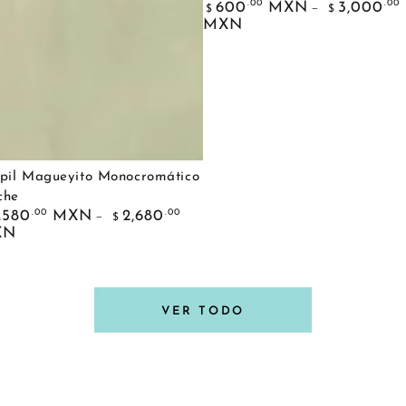
Precio
.00
.00
600
MXN
3,000
$
$
regular
MXN
pil Magueyito Monocromático
che
cio
.00
.00
,580
MXN
2,680
$
ular
XN
VER TODO