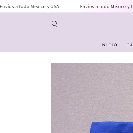
IR AL
s a todo México y USA
Envíos a todo México y USA
CONTENIDO
INICIO
C
IR A LA
INFORMACIÓN DEL
PRODUCTO