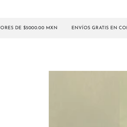
E $5000.00 MXN
ENVÍOS GRATIS EN COMPRAS 
Huipil
Hui
Martha
Mag
Crudo
Mon
/
No
Negro