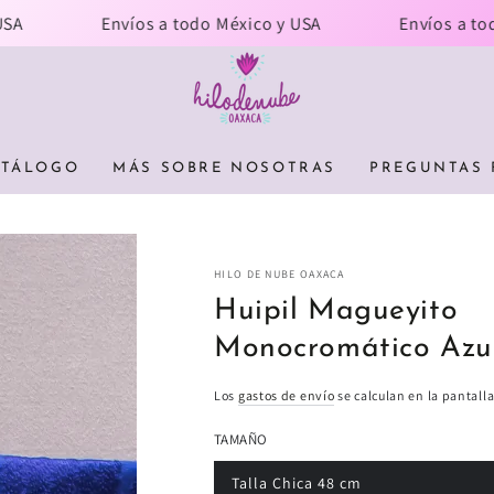
Envíos a todo México y USA
Envíos a todo Mé
ATÁLOGO
MÁS SOBRE NOSOTRAS
PREGUNTAS 
HILO DE NUBE OAXACA
Huipil Magueyito
Monocromático Azu
Los
gastos de envío
se calculan en la pantall
TAMAÑO
Talla Chica 48 cm