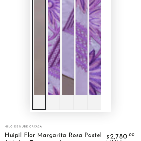
HILO DE NUBE OAXACA
Precio
Huipil Flor Margarita Rosa Pastel
.00
2,780
$