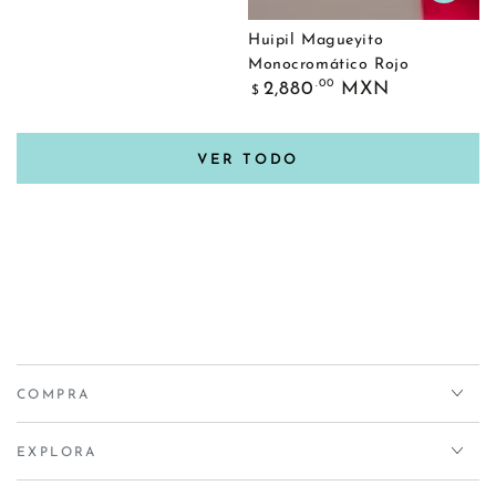
Huipil Magueyito
Monocromático Rojo
Precio
.00
2,880
MXN
$
regular
VER TODO
COMPRA
EXPLORA