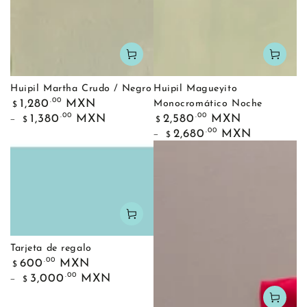
Huipil Martha Crudo / Negro
Huipil Magueyito
Precio
.00
1,280
MXN
Monocromático Noche
$
regular
Precio
.00
.00
1,380
MXN
2,580
MXN
$
$
regular
.00
2,680
MXN
$
Tarjeta de regalo
Precio
.00
600
MXN
$
regular
.00
3,000
MXN
$