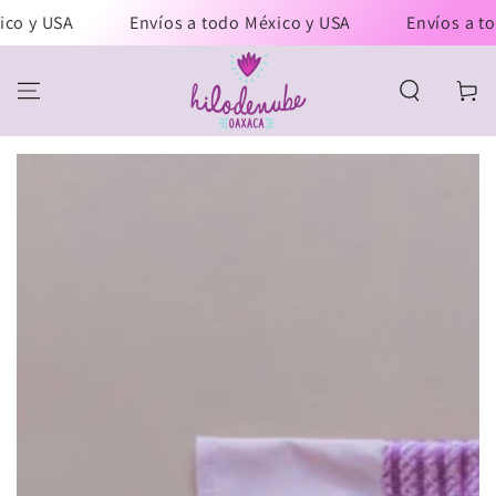
IR AL
o y USA
Envíos a todo México y USA
Envíos a tod
CONTENIDO
Carrito
IR A LA
INFORMACIÓN DEL
PRODUCTO