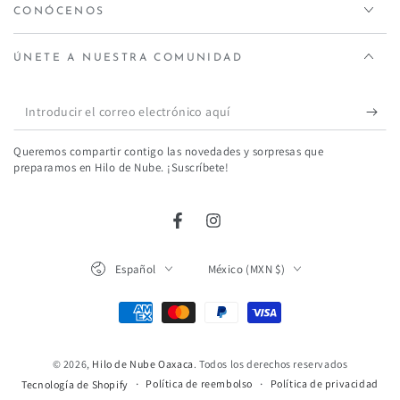
CONÓCENOS
ÚNETE A NUESTRA COMUNIDAD
Introducir
el
Queremos compartir contigo las novedades y sorpresas que
correo
preparamos en Hilo de Nube. ¡Suscríbete!
electrónico
aquí
Facebook
Instagram
Idioma
País/región
Español
México (MXN $)
Métodos
de
pago
© 2026,
Hilo de Nube Oaxaca
. Todos los derechos reservados
Política de reembolso
Política de privacidad
Tecnología de Shopify