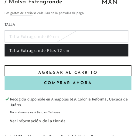
regular
MXN
/ Malva Extragrande
Los
gastos de envío
se calculan en la pantalla de pago.
TALLA
Talla Extragrande 60 cm
Talla Extragrande Plus 72 cm
AGREGAR AL CARRITO
COMPRAR AHORA
Recogida disponible en
Amapolas 619, Colonia Reforma, Oaxaca de
Juárez.
Normalmente está listo en 24 horas
Ver información de la tienda