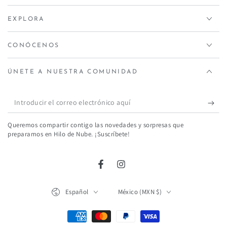
EXPLORA
CONÓCENOS
ÚNETE A NUESTRA COMUNIDAD
Introducir
el
Queremos compartir contigo las novedades y sorpresas que
correo
preparamos en Hilo de Nube. ¡Suscríbete!
electrónico
aquí
Facebook
Instagram
Idioma
País/región
Español
México (MXN $)
Métodos