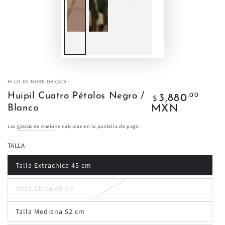
HILO DE NUBE OAXACA
Precio
Huipil Cuatro Pétalos Negro /
.00
3,880
$
regular
MXN
Blanco
Los
gastos de envío
se calculan en la pantalla de pago.
TALLA
Talla Extrachica 45 cm
Talla Chica 48 cm
Talla Mediana 52 cm