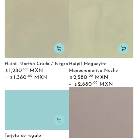
Huipil Martha Crudo / Negro
Huipil Magueyito
Precio
.00
1,280
MXN
Monocromático Noche
$
regular
Precio
.00
.00
1,380
MXN
2,580
MXN
$
$
regular
.00
2,680
MXN
$
Tarjeta de regalo