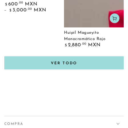
Precio
.00
600
MXN
$
regular
.00
3,000
MXN
$
Huipil Magueyito
Monocromático Rojo
Precio
.00
2,880
MXN
$
regular
VER TODO
COMPRA