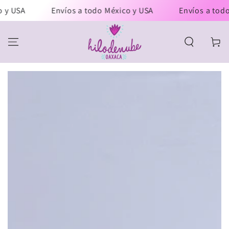
IR AL
y USA
Envíos a todo México y USA
Envíos a todo 
CONTENIDO
Carrito
IR A LA
INFORMACIÓN DEL
PRODUCTO