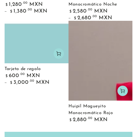
Precio
.00
1,280
MXN
Monocromático Noche
$
regular
Precio
.00
.00
1,380
MXN
2,580
MXN
$
$
regular
.00
2,680
MXN
$
Tarjeta de regalo
Precio
.00
600
MXN
$
regular
.00
3,000
MXN
$
Huipil Magueyito
Monocromático Rojo
Precio
.00
2,880
MXN
$
regular