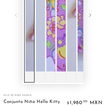
HILO DE NUBE OAXACA
Precio
Conjunto Niña Hello Kitty
.00
1,980
MXN
$