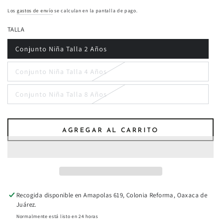
regular
Los
gastos de envío
se calculan en la pantalla de pago.
TALLA
Conjunto Niña Talla 2 Años
Conjunto Niña Talla 4 Años
Conjunto Niña Talla 8 Años
AGREGAR AL CARRITO
Recogida disponible en
Amapolas 619, Colonia Reforma, Oaxaca de
Juárez.
Normalmente está listo en 24 horas